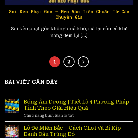
Soi Kèo Phạt Góc – Mẹo Vào Tiền Chuẩn Từ Các
Chuyên Gia
Soi kèo phạt góc không quá khó, mà lại còn có khả
năng đem lại [...]
1
2
BÀI VIẾT GẦN ĐÂY
Bóng Âm Dương | Tiết Lộ 4 Phương Pháp
Tính Theo Giải Hiệu Quả
ở
Chức năng bình luận bị tắt
Bóng
Âm
Lô Đề Miền Bắc – Cách Chơi Và Bí Kíp
Dương
Đánh Đâu Trúng Đó
|