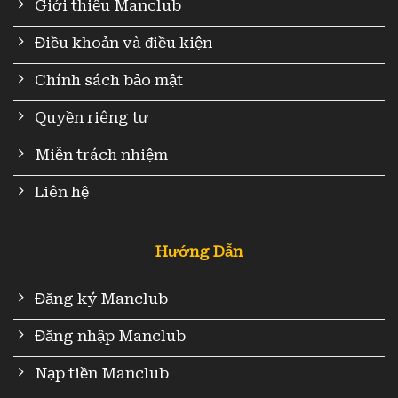
Giới thiệu Manclub
Điều khoản và điều kiện
Chính sách bảo mật
Quyền riêng tư
Miễn trách nhiệm
Liên hệ
Hướng Dẫn
Đăng ký Manclub
Đăng nhập Manclub
Nạp tiền Manclub