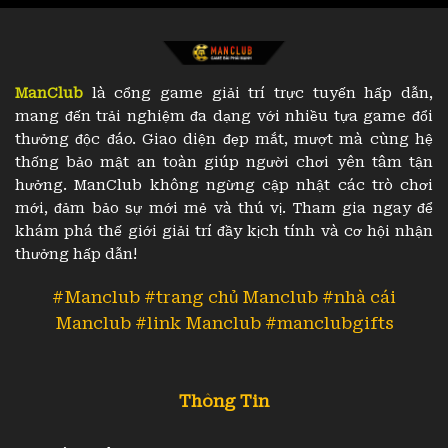
Ngay
Bí
Từ
Kíp
Hội
Săn
Dân
Jackpot
Chuyên
Đổi
ManClub
là cổng game giải trí trực tuyến hấp dẫn,
Đời
mang đến trải nghiệm đa dạng với nhiều tựa game đổi
Cho
Tân
thưởng độc đáo. Giao diện đẹp mắt, mượt mà cùng hệ
Thủ
thống bảo mật an toàn giúp người chơi yên tâm tận
hưởng. ManClub không ngừng cập nhật các trò chơi
mới, đảm bảo sự mới mẻ và thú vị. Tham gia ngay để
khám phá thế giới giải trí đầy kịch tính và cơ hội nhận
thưởng hấp dẫn!
#Manclub #trang chủ Manclub #nhà cái
Manclub #link Manclub #manclubgifts
Thông Tin