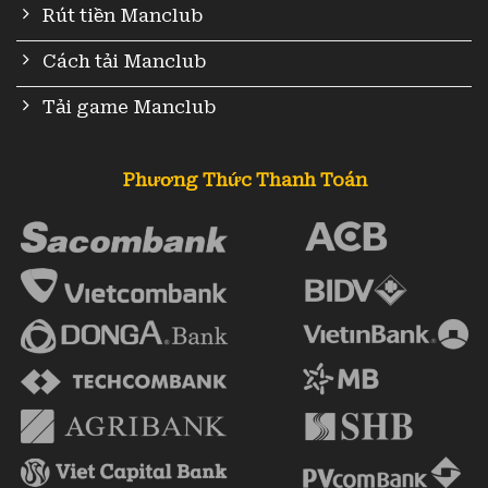
Rút tiền Manclub
Cách tải Manclub
Tải game Manclub
Phương Thức Thanh Toán