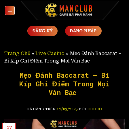
Chuyển
đến
nội
dung
ĐĂNG KÝ
ĐĂNG NHẬP
Trang Chủ
»
Live Casino
»
Mẹo Đánh Baccarat –
Bí Kíp Ghi Điểm Trong Mọi Ván Bạc
Mẹo Đánh Baccarat – Bí
Kíp Ghi Điểm Trong Mọi
Ván Bạc
ĐÃ ĐĂNG TRÊN
17/03/2025
BỞI
CHOCO
17