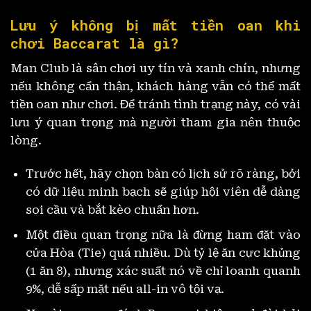
Lưu ý không bị mất tiền oan khi
chơi Baccarat là gì?
Man Club là sân chơi uy tín và xanh chín, nhưng
nếu không cẩn thận, khách hàng vẫn có thể mất
tiền oan như chơi. Để tránh tình trạng này, có vài
lưu ý quan trọng mà người tham gia nên thuộc
lòng.
Trước hết, hãy chọn bàn có lịch sử rõ ràng, bởi
có dữ liệu minh bạch sẽ giúp hội viên dễ dàng
soi cầu và bắt kèo chuẩn hơn.
Một điều quan trọng nữa là đừng ham đặt vào
cửa Hòa (Tie) quá nhiều. Dù tỷ lệ ăn cực khủng
(1 ăn 8), nhưng xác suất nó về chỉ loanh quanh
9%, dễ sấp mặt nếu all-in vô tội vạ.