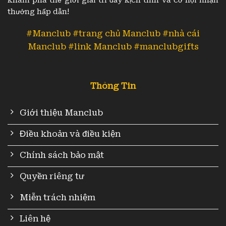
khám phá thế giới giải trí đầy kịch tính và cơ hội nhận
thưởng hấp dẫn!
#Manclub #trang chủ Manclub #nhà cái
Manclub #link Manclub #manclubgifts
Thông Tin
Giới thiệu Manclub
Điều khoản và điều kiện
Chính sách bảo mật
Quyền riêng tư
Miễn trách nhiệm
Liên hệ