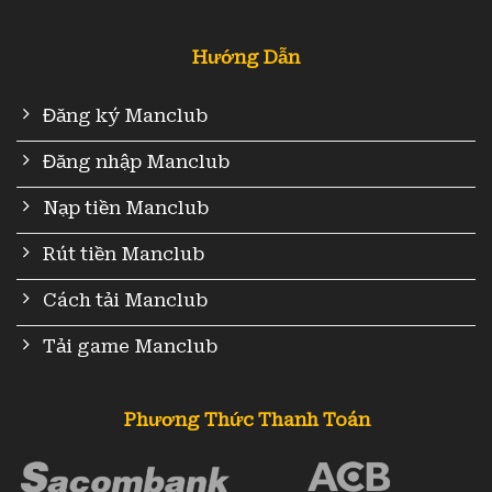
Hướng Dẫn
Đăng ký Manclub
Đăng nhập Manclub
Nạp tiền Manclub
Rút tiền Manclub
Cách tải Manclub
Tải game Manclub
Phương Thức Thanh Toán