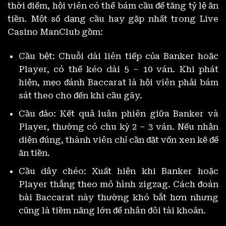
thời điểm, hội viên có thể bám cầu để tăng tỷ lệ ăn
tiền. Một số dạng cầu hay gặp nhất trong Live
Casino ManClub gồm:
Cầu bệt: Chuỗi dài liên tiếp của Banker hoặc
Player, có thể kéo dài 5 – 10 ván. Khi phát
hiện, mẹo đánh Baccarat là hội viên phải bám
sát theo cho đến khi cầu gãy.
Cầu đảo: Kết quả luân phiên giữa Banker và
Player, thường có chu kỳ 2 – 3 ván. Nếu nhận
diện đúng, thành viên chỉ cần đặt vốn xen kẽ để
ăn tiền.
Cầu dây chéo: Xuất hiện khi Banker hoặc
Player thắng theo mô hình zigzag. Cách đoán
bài Baccarat này thường khó bắt hơn nhưng
cũng là tiềm năng lớn để nhân đôi tài khoản.