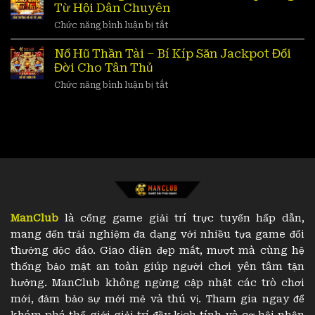
Hũ
Từ Hội Dân Chuyên
Những
Trúng
Rút
Kiểu
Đó
ở
Chức năng bình luận bị tắt
Tiền
Chơi
Săn
Mặt
“Lăn
Thưởng
Nổ Hũ Thần Tài – Bí Kíp Săn Jackpot Đổi
–
Xả”
Nổ
Đời Cho Tân Thủ
Top
Thưởng
Hũ
3
Lớn
ở
Chức năng bình luận bị tắt
Tứ
Siêu
Nổ
Linh
Phẩm
Hũ
–
Slot
Thần
Bí
Nên
Tài
Kíp
Thử
–
Vàng
Ngay
Bí
Từ
Kíp
Hội
Săn
Dân
Jackpot
Chuyên
Đổi
ManClub
là cổng game giải trí trực tuyến hấp dẫn,
Đời
mang đến trải nghiệm đa dạng với nhiều tựa game đổi
Cho
Tân
thưởng độc đáo. Giao diện đẹp mắt, mượt mà cùng hệ
Thủ
thống bảo mật an toàn giúp người chơi yên tâm tận
hưởng. ManClub không ngừng cập nhật các trò chơi
mới, đảm bảo sự mới mẻ và thú vị. Tham gia ngay để