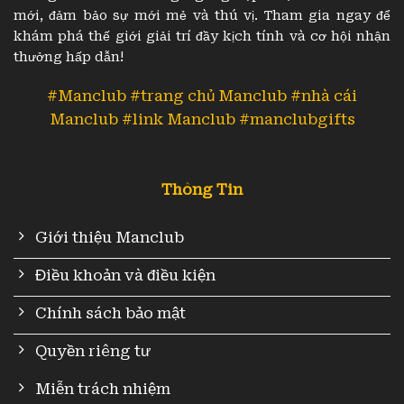
mới, đảm bảo sự mới mẻ và thú vị. Tham gia ngay để
khám phá thế giới giải trí đầy kịch tính và cơ hội nhận
thưởng hấp dẫn!
#Manclub #trang chủ Manclub #nhà cái
Manclub #link Manclub #manclubgifts
Thông Tin
Giới thiệu Manclub
Điều khoản và điều kiện
Chính sách bảo mật
Quyền riêng tư
Miễn trách nhiệm