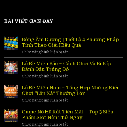
BÀI VIẾT GẦN ĐÂY
Bóng Âm Dương | Tiết Lộ 4 Phương Pháp
Tính Theo Giải Hiệu Quả
ở
Chức năng bình luận bị tắt
Bóng
Âm
Lô Đề Miền Bắc – Cách Chơi Và Bí Kíp
Dương
Đánh Đâu Trúng Đó
|
ở
Chức năng bình luận bị tắt
Tiết
Lô
Lộ
Đề
Lô Đề Miền Nam – Tổng Hợp Những Kiểu
4
Miền
Chơi “Lăn Xả” Thưởng Lớn
Phương
Bắc
Pháp
ở
Chức năng bình luận bị tắt
–
Tính
Lô
Cách
Theo
Đề
Game Nổ Hũ Rút Tiền Mặt – Top 3 Siêu
Chơi
Giải
Miền
Phẩm Slot Nên Thử Ngay
Và
Hiệu
Nam
Bí
Quả
ở
Chức năng bình luận bị tắt
–
Kíp