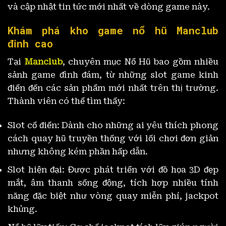
và cập nhật tin tức mới nhất về dòng game này.
Khám phá kho game nổ hũ Manclub
đỉnh cao
Tại
Manclub
, chuyên mục Nổ Hũ bao gồm nhiều
sảnh game đình đám, từ những slot game kinh
điển đến các sản phẩm mới nhất trên thị trường.
Thành viên có thể tìm thấy:
Slot cổ điển: Dành cho những ai yêu thích phong
cách quay hũ truyền thống với lối chơi đơn giản
nhưng không kém phần hấp dẫn.
Slot hiện đại: Được phát triển với đồ họa 3D đẹp
mắt, âm thanh sống động, tích hợp nhiều tính
năng đặc biệt như vòng quay miễn phí, jackpot
khủng.