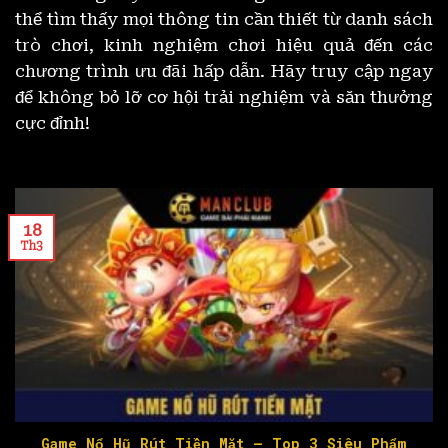
thể tìm thấy mọi thông tin cần thiết từ danh sách
trò chơi, kinh nghiệm chơi hiệu quả đến các
chương trình ưu đãi hấp dẫn. Hãy truy cập ngay
để không bỏ lỡ cơ hội trải nghiệm và săn thưởng
cực đỉnh!
18
Th3
Game Nổ Hũ Rút Tiền Mặt – Top 3 Siêu Phẩm