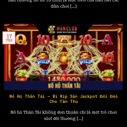
dân chơi [...]
17
Th3
Nổ Hũ Thần Tài – Bí Kíp Săn Jackpot Đổi Đời
Cho Tân Thủ
Nổ hũ Thần Tài không đơn thuần chỉ là một trò chơi
slot đổi thưởng [...]