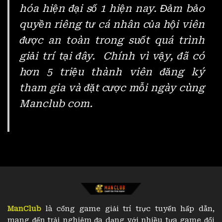
hóa hiện đại số 1 hiện nay. Đảm bảo
quyền riêng tư cá nhân của hội viên
được an toàn trong suốt quá trình
giải trí tại đây. Chính vì vậy, đã có
hơn 5 triệu thành viên đăng ký
tham gia và đặt cược mỗi ngày cùng
Manclub com.
ManClub
là cổng game giải trí trực tuyến hấp dẫn,
mang đến trải nghiệm đa dạng với nhiều tựa game đổi