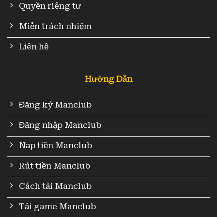
Quyền riêng tư
Miễn trách nhiệm
Liên hệ
Hướng Dẫn
Đăng ký Manclub
Đăng nhập Manclub
Nạp tiền Manclub
Rút tiền Manclub
Cách tải Manclub
Tải game Manclub